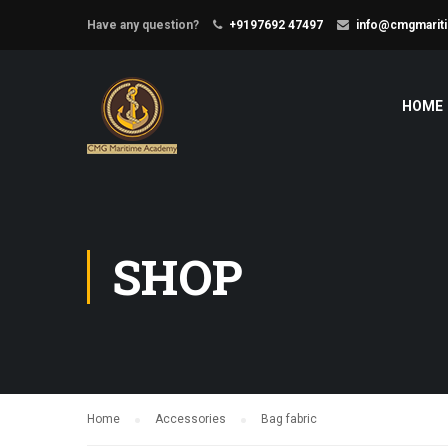
Have any question?
+9197692 47497
info@cmgmarit
HOME
SHOP
Home
Accessories
Bag fabric