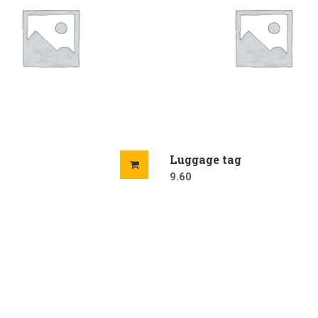
Luggage tag
9.60