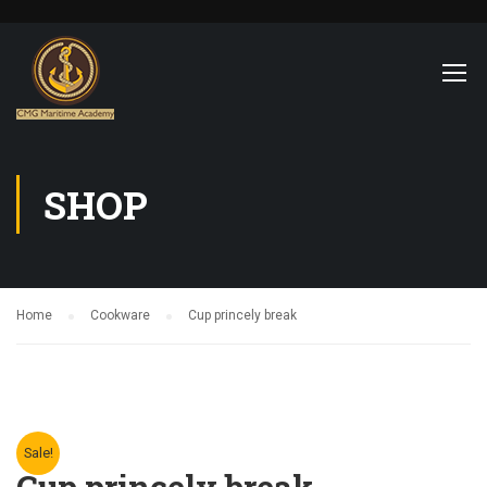
SHOP
Home
Cookware
Cup princely break
Sale!
Cup princely break