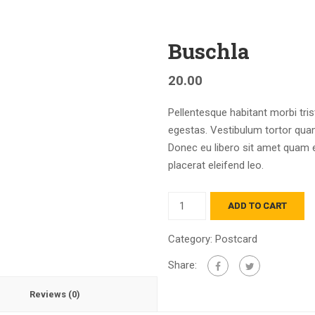
Buschla
20.00
Pellentesque habitant morbi tri
egestas. Vestibulum tortor quam,
Donec eu libero sit amet quam e
placerat eleifend leo.
Quantity
ADD TO CART
Category:
Postcard
Share:
Reviews (0)