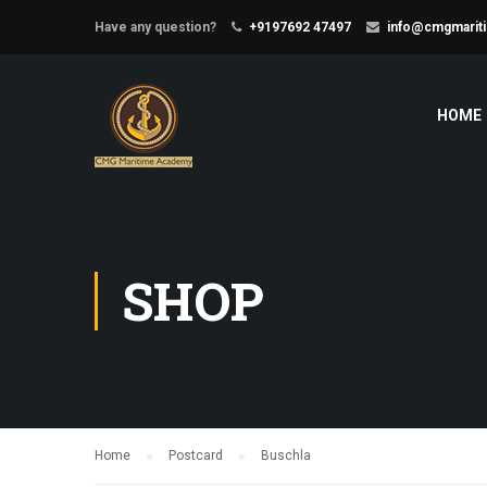
Have any question?
+9197692 47497
info@cmgmarit
HOME
SHOP
Home
Postcard
Buschla