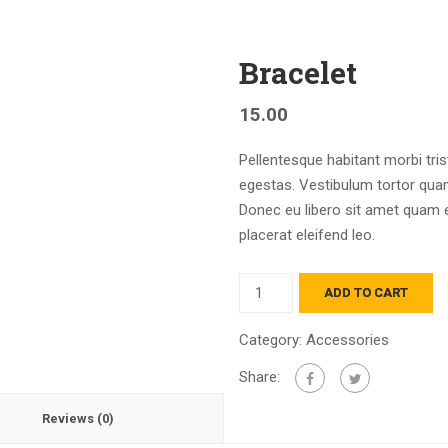
Bracelet
15.00
Pellentesque habitant morbi tri
egestas. Vestibulum tortor quam,
Donec eu libero sit amet quam e
placerat eleifend leo.
Quantity
ADD TO CART
Category:
Accessories
Share:
Reviews (0)