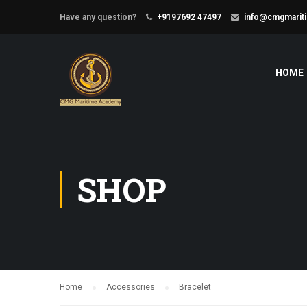
Have any question?
+9197692 47497
info@cmgmarit
HOME
SHOP
Home
Accessories
Bracelet