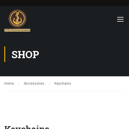
SHOP
Home
Accessories
Keychains
Keychains